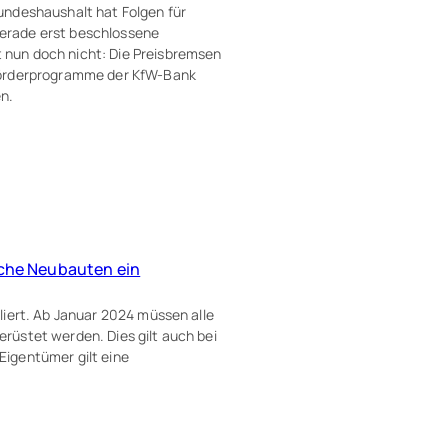
undeshaushalt hat Folgen für
erade erst beschlossene
nun doch nicht: Die Preisbremsen
Förderprogramme der KfW-Bank
n.
liche Neubauten ein
liert. Ab Januar 2024 müssen alle
rüstet werden. Dies gilt auch bei
igentümer gilt eine