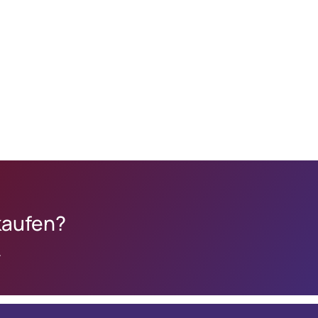
kaufen?
.