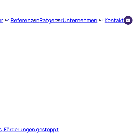
er
Referenzen
Ratgeber
Unternehmen
Kontakt
envermittlung
Firmenprofil
ienbewertung
Aktuelles
Kundenstimmen
us, Förderungen gestoppt