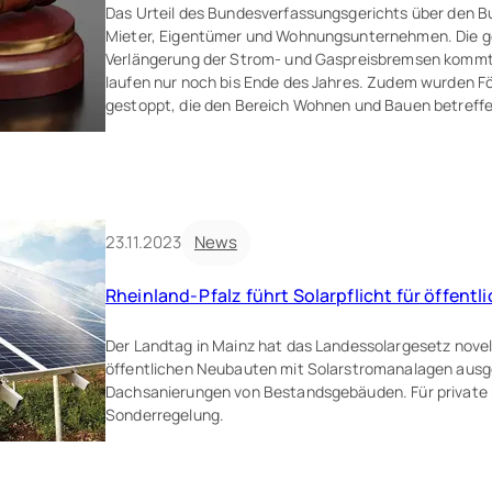
Das Urteil des Bundesverfassungsgerichts über den B
Mieter, Eigentümer und Wohnungsunternehmen. Die g
Verlängerung der Strom- und Gaspreisbremsen kommt 
laufen nur noch bis Ende des Jahres. Zudem wurden 
gestoppt, die den Bereich Wohnen und Bauen betreffe
23.11.2023
News
Rheinland-Pfalz führt Solarpflicht für öffent
Der Landtag in Mainz hat das Landessolargesetz novel
öffentlichen Neubauten mit Solarstromanalagen ausge
Dachsanierungen von Bestandsgebäuden. Für private E
Sonderregelung.