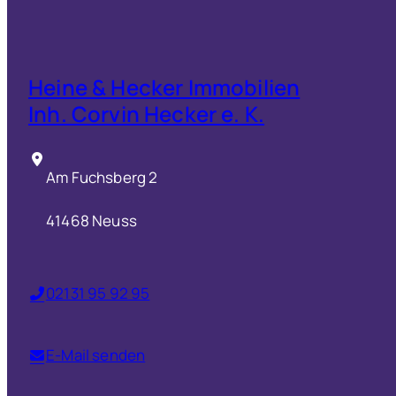
Heine & Hecker Immobilien
Inh. Corvin Hecker e. K.
Am Fuchsberg 2
41468 Neuss
02131 95 92 95
E-Mail senden