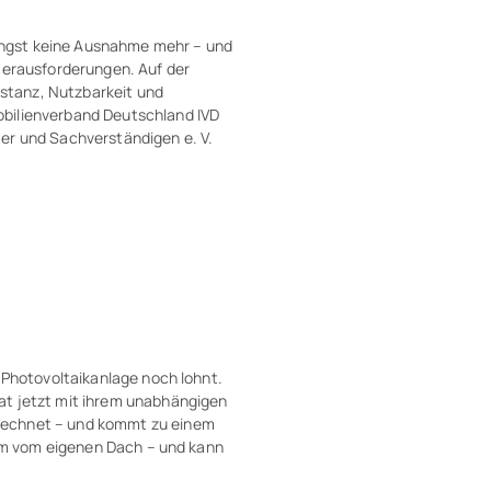
ngst keine Ausnahme mehr – und
 Herausforderungen. Auf der
ubstanz, Nutzbarkeit und
obilienverband Deutschland IVD
er und Sachverständigen e. V.
e Photovoltaikanlage noch lohnt.
at jetzt mit ihrem unabhängigen
rechnet – und kommt zu einem
trom vom eigenen Dach – und kann