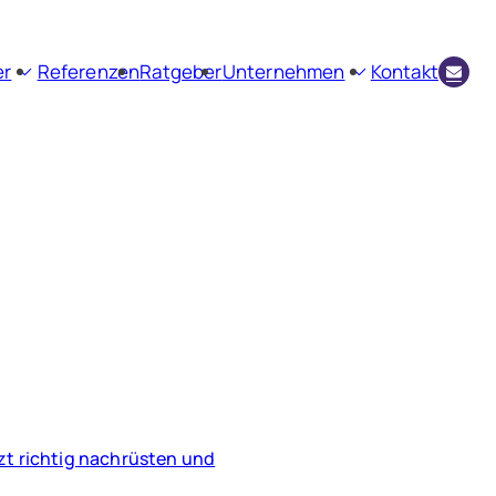
er
Referenzen
Ratgeber
Unternehmen
Kontakt
envermittlung
Firmenprofil
ienbewertung
Aktuelles
Kundenstimmen
zt richtig nachrüsten und