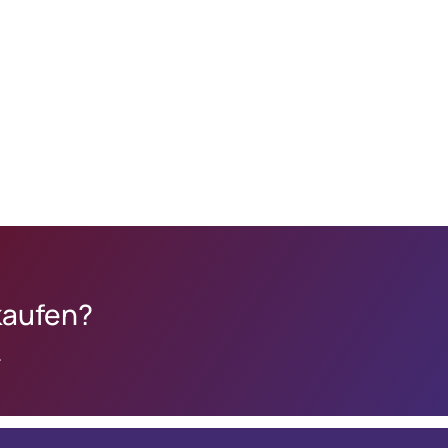
kaufen?
.