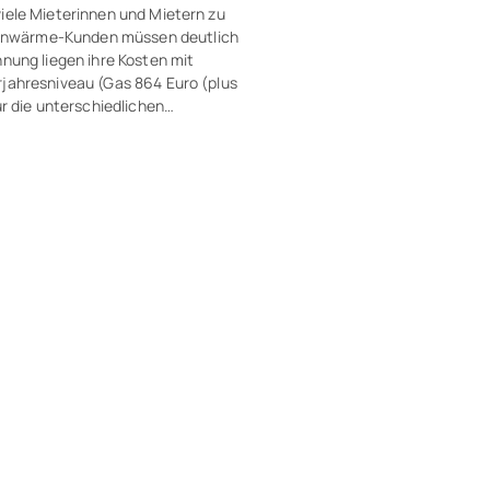
iele Mieterinnen und Mietern zu
rnwärme-​Kunden müssen deutlich
hnung liegen ihre Kosten mit
rjahresniveau (Gas 864 Euro (plus
ür die unterschiedlichen
laufen der Energiepreisbremsen
as. Das hat eine Auswertung von
n ergeben, die der
rstellt hat.