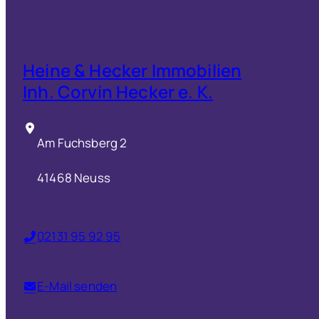
Heine & Hecker Immobilien
Inh. Corvin Hecker e. K.
Am Fuchsberg 2
41468 Neuss
02131 95 92 95
E-Mail senden