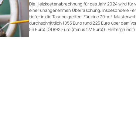
Die Heizkostenabrechnung für das Jahr 2024 wird für v
einer unangenehmen Überraschung: Insbesondere Fe
tiefer in die Tasche greifen. Für eine 70-m²-​Musterwo
durchschnittlich 1055 Euro rund 225 Euro über dem Vo
53 Euro), Öl 892 Euro (minus 127 Euro)). Hintergrund f
Entwicklungen bei den Brennstoffkosten sind das Aus
und der Mehrwertsteuersenkung für Fernwärme und G
Heizkostenabrechnungen von rund 900.000 Wohnunge
Immobiliendienstleister ista bereits für das Jahr 2024 e