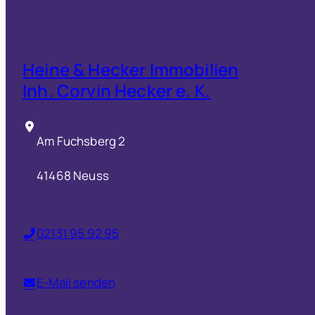
Heine & Hecker Immobilien
Inh. Corvin Hecker e. K.
Am Fuchsberg 2
41468 Neuss
02131 95 92 95
E-Mail senden