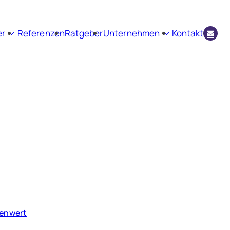
er
Referenzen
Ratgeber
Unternehmen
Kontakt
envermittlung
Firmenprofil
ienbewertung
Aktuelles
Kundenstimmen
ienwert