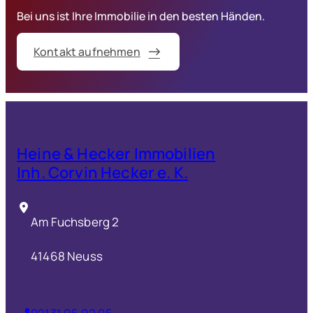
Eigentumswohnung wird ihr neues Zuhause! Penthousewoh
…
Bei uns ist Ihre Immobilie in den besten Händen.
Duisburg Neudorf – Gepflegtes 4-Fam.Haus. Gute Rendite!
98
2-Zimmer-Wohnung mit herrlichem Blick ins Grüne
Apartment mit Loggia und Tiefgaragenplatz zur Kapitalanla
Kontakt aufnehmen
Heine & Hecker Immobilien
Inh. Corvin Hecker e. K.
Am Fuchsberg 2
41468 Neuss