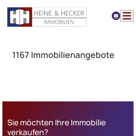
1167 Immobilienangebote
Hier ist alles möglich! Individuelles Wohnhaus mit Atelier 
Hier ist alles möglich! Individuelles Wohnhaus mit Atelier 
Renditehammer im Neusser Süden
1
Raumwunder ! Hier ist Platz für alle im Zweifamilienhaus i
Hier ist alles möglich! Individuelles Wohnhaus mit Atelier 
2
Sie möchten Ihre Immobilie
Gibt es nicht ? – Doch genau hier ! Klassische Terrassen-W
Wohnen 2.0 – So wohnt man heute! Freistehendes luxuriöse
3
verkaufen?
Solides Mehrfamilienhaus mit drei Wohneinheiten – Kapitala