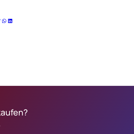
kaufen?
.