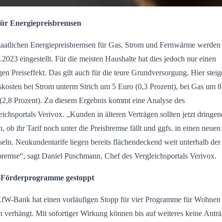
für Energiepreisbremsen
taatlichen Energiepreisbremsen für Gas, Strom und Fernwärme werde
.2023 eingestellt. Für die meisten Haushalte hat dies jedoch nur einen
gen Preiseffekt. Das gilt auch für die teure Grundversorgung. Hier steig
skosten bei Strom unterm Strich um 5 Euro (0,3 Prozent), bei Gas um 
(2,8 Prozent). Zu diesem Ergebnis kommt eine Analyse des
eichsportals Verivox. „Kunden in älteren Verträgen sollten jetzt dringen
n, ob ihr Tarif noch unter die Preisbremse fällt und ggfs. in einen neuen
eln. Neukundentarife liegen bereits flächendeckend weit unterhalb der
bremse“, sagt Daniel Puschmann, Chef des Vergleichsportals Verivox.
Förderprogramme gestoppt
fW-Bank hat einen vorläufigen Stopp für vier Programme für Wohnen
 verhängt. Mit sofortiger Wirkung können bis auf weiteres keine Antr