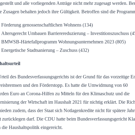
gestellt und alle vorliegenden Anträge nicht mehr zugesagt werden. Ber
lte Zusagen behalten jedoch ihre Gültigkeit. Betroffen sind die Program
Förderung genossenschaftlichen Wohnens (134)
Altersgerecht Umbauen Barrierereduzierung – Investitionszuschuss (
BMWSB-Härtefallprogramm Wohnungsunternehmen 2023 (805)
Energetische Stadtsanierung – Zuschuss (432)
altsurteil
rteil des Bundesverfassungsgerichts ist der Grund für das vorzeitige E
reisbremsen und den Förderstopp. Es hatte die Umwidmung von 60
arden Euro an Corona-Hilfen zu Mitteln für den Klimaschutz und die
nisierung der Wirtschaft im Haushalt 2021 für nichtig erklärt. Die Rich
hieden zudem, dass der Staat sich Notlagenkredite nicht für spätere Jahr
t zurücklegen darf. Die CDU hatte beim Bundesverfassungsgericht Kl
 die Haushaltspolitik eingereicht.