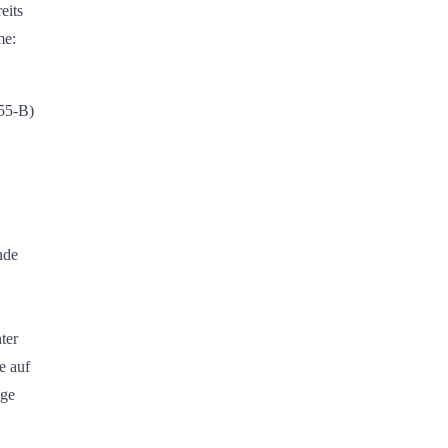
eits
me:
455-B)
nde
ter
e auf
age