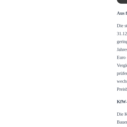
Aus 
Die s
31.12
gerin
Jahre
Euro 
Vergl
prüfe
wechs
Preis
KfW-
Die K
Bauen