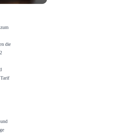
n zum
en die
82
d
 Tarif
 und
äge