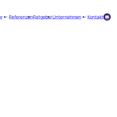
er
Referenzen
Ratgeber
Unternehmen
Kontakt
envermittlung
Firmenprofil
ienbewertung
Aktuelles
Kundenstimmen