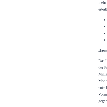
mehr 
ertei
Haush
Das U
der P
Milli
Moder
entsc
Vorra
gegen