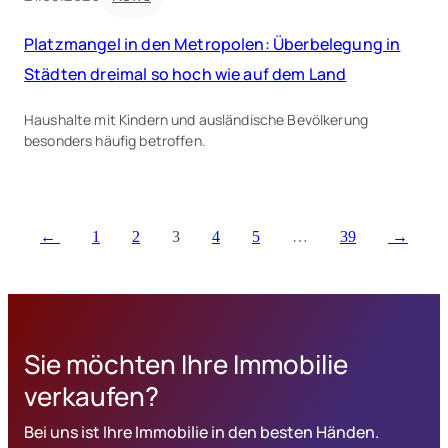
Platzmangel in den Metropolen: Überbelegung in
Städten dreimal so hoch wie auf dem Land
Haushalte mit Kindern und ausländische Bevölkerung
besonders häufig betroffen.
1
2
3
4
5
…
39
Sie möchten Ihre Immobilie
verkaufen?
Bei uns ist Ihre Immobilie in den besten Händen.