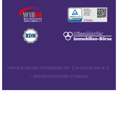
Heine & Hecker Immobilien Inh. Corvin Hecker e. K.
– Immobilienmakler in Neuss