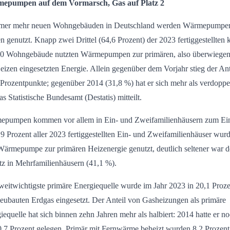
epumpen auf dem Vormarsch, Gas auf Platz 2
mmer mehr neuen Wohngebäuden in Deutschland werden Wärmepumpe
n genutzt. Knapp zwei Drittel (64,6 Prozent) der 2023 fertiggestellten
0 Wohngebäude nutzten Wärmepumpen zur primären, also überwiegen
eizen eingesetzten Energie. Allein gegenüber dem Vorjahr stieg der Ant
Prozentpunkte; gegenüber 2014 (31,8 %) hat er sich mehr als verdoppel
as Statistische Bundesamt (Destatis) mitteilt.
pumpen kommen vor allem in Ein- und Zweifamilienhäusern zum Ein
,9 Prozent aller 2023 fertiggestellten Ein- und Zweifamilienhäuser wur
Wärmepumpe zur primären Heizenergie genutzt, deutlich seltener war d
tz in Mehrfamilienhäusern (41,1 %).
weitwichtigste primäre Energiequelle wurde im Jahr 2023 in 20,1 Proze
eubauten Erdgas eingesetzt. Der Anteil von Gasheizungen als primäre
iequelle hat sich binnen zehn Jahren mehr als halbiert: 2014 hatte er n
0,7 Prozent gelegen. Primär mit Fernwärme beheizt wurden 8,2 Prozent