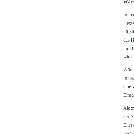
Wärm
In i
Heize
96 80
das H
um 8 
wie d
Wärme
In 68
eine 
Einsa
Als z
der N
Energ
bei 5