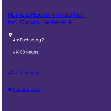
Heine & Hecker Immobilien
Inh. Corvin Hecker e. K.
Am Fuchsberg 2
41468 Neuss
02131 95 92 95
E-Mail senden