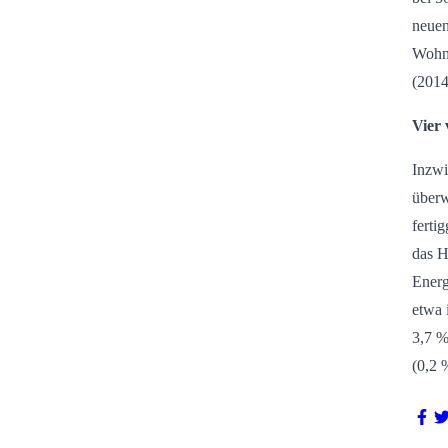
neuen
Wohnh
(2014
Vier
Inzwi
überw
ferti
das H
Energ
etwa 
3,7 %
(0,2 