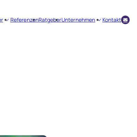
er
Referenzen
Ratgeber
Unternehmen
Kontakt
envermittlung
Firmenprofil
ienbewertung
Aktuelles
Kundenstimmen