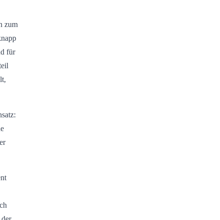
n zum
 knapp
d für
eil
t,
satz:
de
er
nt
och
 der