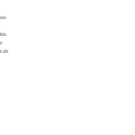
luss
hin.
ie
t als