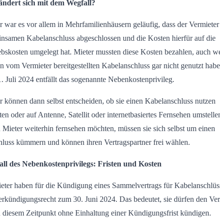
ndert sich mit dem Wegfall?
r war es vor allem in Mehrfamilienhäusern geläufig, dass der Vermieter
nsamen Kabelanschluss abgeschlossen und die Kosten hierfür auf die
ebskosten umgelegt hat. Mieter mussten diese Kosten bezahlen, auch 
en vom Vermieter bereitgestellten Kabelanschluss gar nicht genutzt hab
. Juli 2024 entfällt das sogenannte Nebenkostenprivileg.
r können dann selbst entscheiden, ob sie einen Kabelanschluss nutzen
en oder auf Antenne, Satellit oder internetbasiertes Fernsehen umstelle
Mieter weiterhin fernsehen möchten, müssen sie sich selbst um einen
luss kümmern und können ihren Vertragspartner frei wählen.
ll des Nebenkostenprivilegs: Fristen und Kosten
eter haben für die Kündigung eines Sammelvertrags für Kabelanschlüs
rkündigungsrecht zum 30. Juni 2024. Das bedeutet, sie dürfen den Ver
u diesem Zeitpunkt ohne Einhaltung einer Kündigungsfrist kündigen.