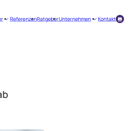
er
Referenzen
Ratgeber
Unternehmen
Kontakt
envermittlung
Firmenprofil
ienbewertung
Aktuelles
Kundenstimmen
ab