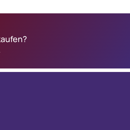
kaufen?
.