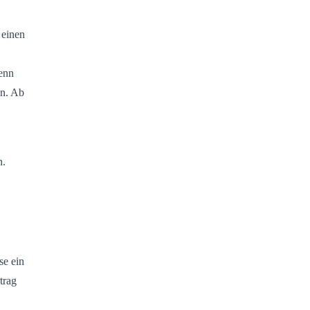
 einen
wenn
en. Ab
n.
se ein
trag