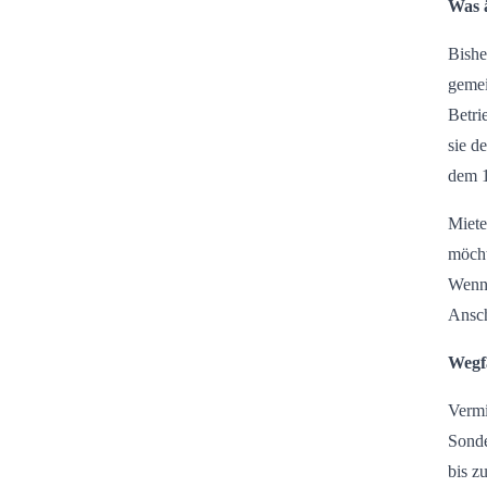
Was ä
Bishe
gemei
Betri
sie d
dem 1
Miete
möcht
Wenn 
Ansch
Wegfa
Vermi
Sonde
bis z