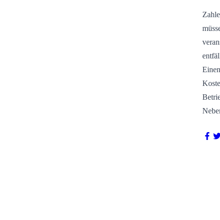
Zahle
müsse
veran
entfä
Einen
Koste
Betri
Neben