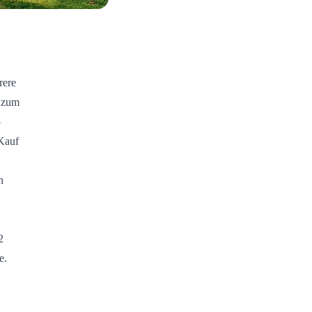
rere
h zum
5
 Kauf
n
2
e.