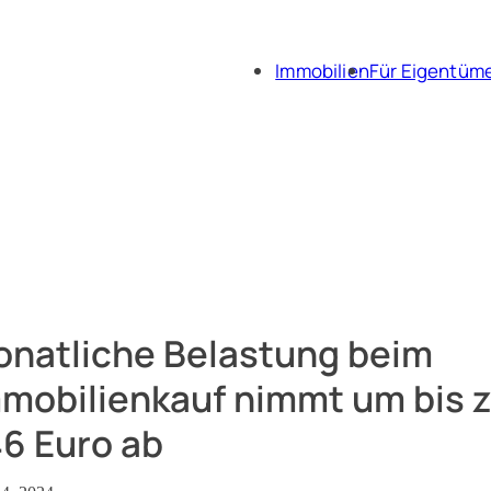
Immobilien
Für Eigentüm
Immobili
Immobil
natliche Belastung beim
mobilienkauf nimmt um bis 
6 Euro ab