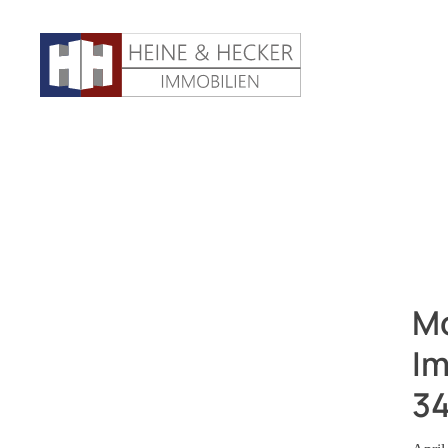
Mo
Im
34