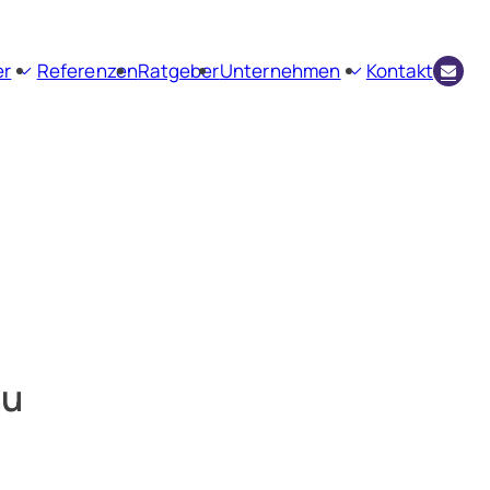
er
Referenzen
Ratgeber
Unternehmen
Kontakt
envermittlung
Firmenprofil
ienbewertung
Aktuelles
Kundenstimmen
zu