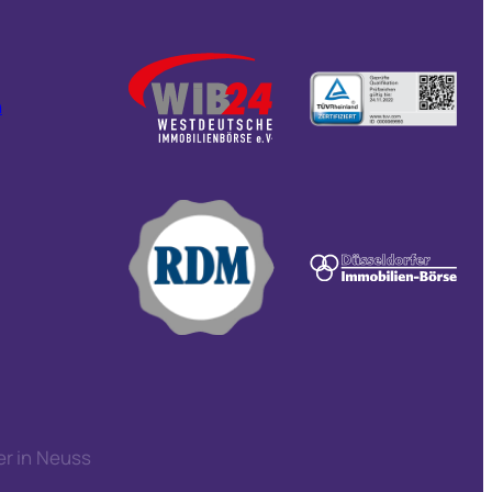
n
er in Neuss