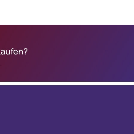
kaufen?
.