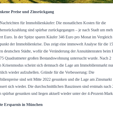
nkene Preise und Zinsrückgang
Nachrichten für Immobilienkäufer: Die monatlichen Kosten für die
hensrückzahlung sind spürbar zurückgegangen – je nach Stadt um meh
rt Euro. In der Spitze sparen Käufer 346 Euro pro Monat im Vergleic
unkt der Immobilienkrise. Das zeigt eine immowelt Analyse für die 1
en deutschen Städte, wofür die Veränderung der Annuitätenraten beim
 75 Quadratmeter großen Bestandswohnung untersucht wurde. Nach 2
n Krisenmodus scheint sich demnach die Lage am Immobilienmarkt nu
hlich wieder aufzuhellen. Gründe für die Verbesserung: Die
ilienpreise sind seit Mitte 2022 gesunken und die Lage am Zinsmarkt
ssert sich wieder. Die durchschnittlichen Bauzinsen sind erstmals nach 
n spürbar gesunken und liegen aktuell wieder unter der 4-Prozent-Mark
te Ersparnis in München