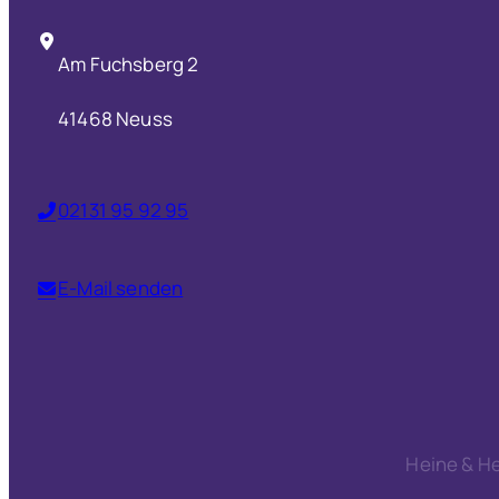
Am Fuchsberg 2
41468 Neuss
02131 95 92 95
E-Mail senden
Heine & He