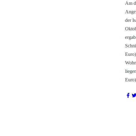
Am de
Angeb
der I
Oktob
ergab
Schni
Euro)
Wohnu
liege
Euro)