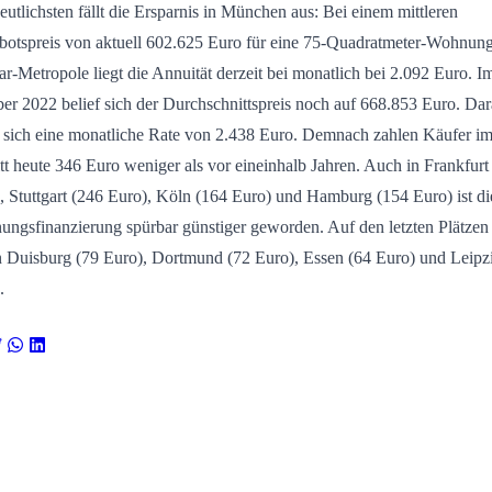
utlichsten fällt die Ersparnis in München aus: Bei einem mittleren
otspreis von aktuell 602.625 Euro für eine 75-Quadratmeter-Wohnung
sar-Metropole liegt die Annuität derzeit bei monatlich bei 2.092 Euro. I
er 2022 belief sich der Durchschnittspreis noch auf 668.853 Euro. Da
 sich eine monatliche Rate von 2.438 Euro. Demnach zahlen Käufer i
tt heute 346 Euro weniger als vor eineinhalb Jahren. Auch in Frankfurt
, Stuttgart (246 Euro), Köln (164 Euro) und Hamburg (154 Euro) ist di
ngsfinanzierung spürbar günstiger geworden. Auf den letzten Plätzen
n Duisburg (79 Euro), Dortmund (72 Euro), Essen (64 Euro) und Leipz
.