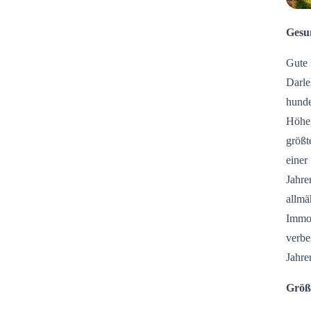
Gesu
Gute 
Darle
hunde
Höhep
größt
einer
Jahre
allmä
Immob
verbe
Jahre
Größ