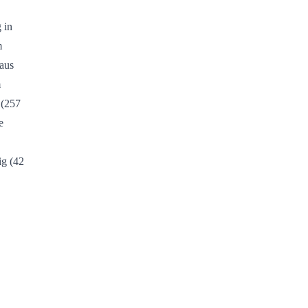
 in
m
raus
m
 (257
e
ig (42