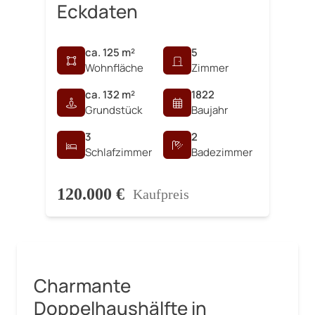
Eckdaten
ca. 125 m²
5
Wohnfläche
Zimmer
ca. 132 m²
1822
Grundstück
Baujahr
3
2
Schlafzimmer
Badezimmer
120.000 €
Kaufpreis
Charmante
Doppelhaushälfte in