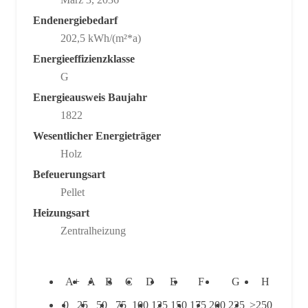
Endenergiebedarf
202,5 kWh/(m²*a)
Energieeffizienzklasse
G
Energieausweis Baujahr
1822
Wesentlicher Energieträger
Holz
Befeuerungsart
Pellet
Heizungsart
Zentralheizung
A+
A
B
C
D
E
F
G
H
0
25
50
75
100
125
150
175
200
225
>250