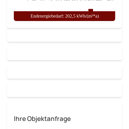
Endenergiebedarf: 202,5 kWh/(m²*a)
Ihre Objektanfrage