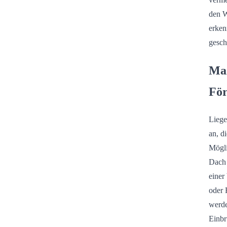
den W
erken
gesch
Maß
För
Liege
an, d
Mögli
Dach 
einer
oder 
werde
Einbr