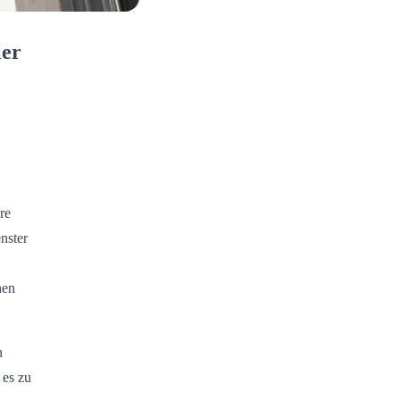
ler
re
nster
hen
n
 es zu