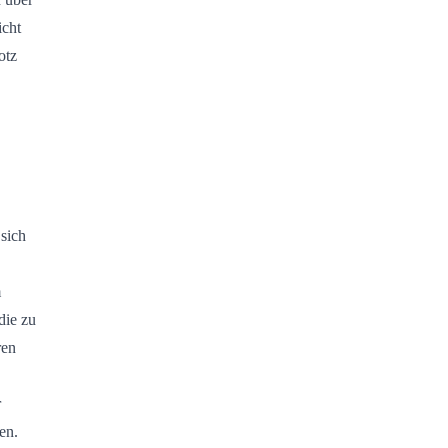
icht
otz
 sich
m
die zu
ren
r
en.