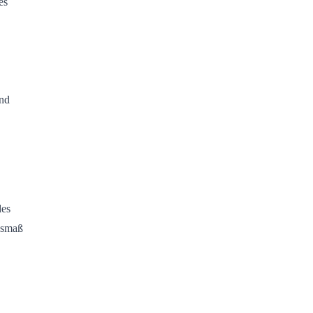
es
and
des
Ausmaß