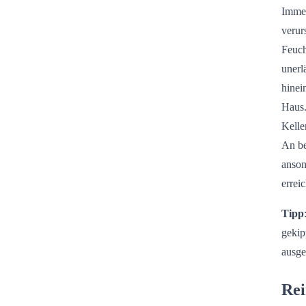
Immer
verur
Feuch
unerl
hinei
Haus.
Kelle
An be
anson
erreic
Tipp
gekip
ausge
Rei