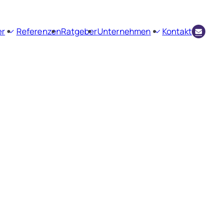
er
Referenzen
Ratgeber
Unternehmen
Kontakt
envermittlung
Firmenprofil
ienbewertung
Aktuelles
Kundenstimmen