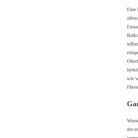
Eine 
allem
Fassa
Balko
selbs
entsp
Oberf
herkö
wie w
Flies
Gar
Wasse
der e
verme