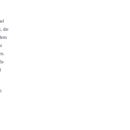
mel
, die
 dem
ür
en.
da
l
i