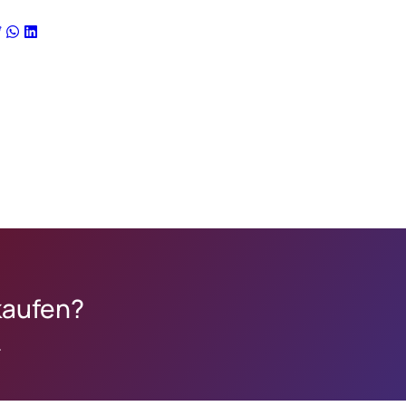
kaufen?
.