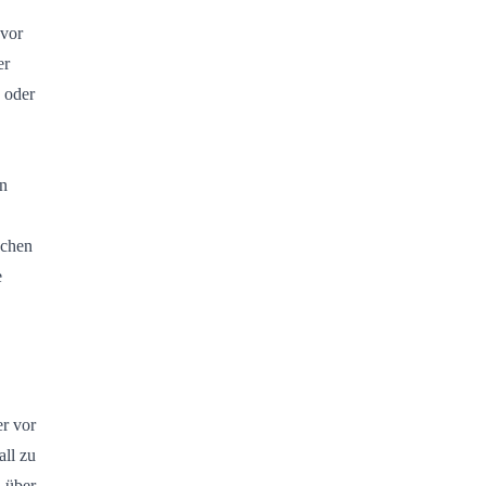
 vor
er
 oder
en
ächen
e
r vor
ll zu
 über