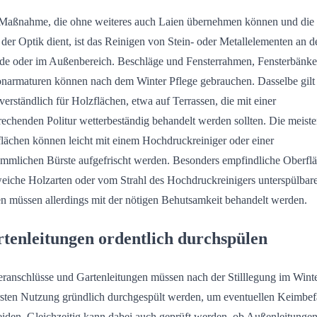
Maßnahme, die ohne weiteres auch Laien übernehmen können und die
 der Optik dient, ist das Reinigen von Stein- oder Metallelementen an d
de oder im Außenbereich. Beschläge und Fensterrahmen, Fensterbänke
narmaturen können nach dem Winter Pflege gebrauchen. Dasselbe gilt
tverständlich für Holzflächen, etwa auf Terrassen, die mit einer
rechenden Politur wetterbeständig behandelt werden sollten. Die meist
lächen können leicht mit einem Hochdruckreiniger oder einer
mmlichen Bürste aufgefrischt werden. Besonders empfindliche Oberfl
eiche Holzarten oder vom Strahl des Hochdruckreinigers unterspülbar
en müssen allerdings mit der nötigen Behutsamkeit behandelt werden.
tenleitungen ordentlich durchspülen
ranschlüsse und Gartenleitungen müssen nach der Stilllegung im Winte
rsten Nutzung gründlich durchgespült werden, um eventuellen Keimbefa
iden. Gleichzeitig kann dabei auch geprüft werden, ob Außenleitungen