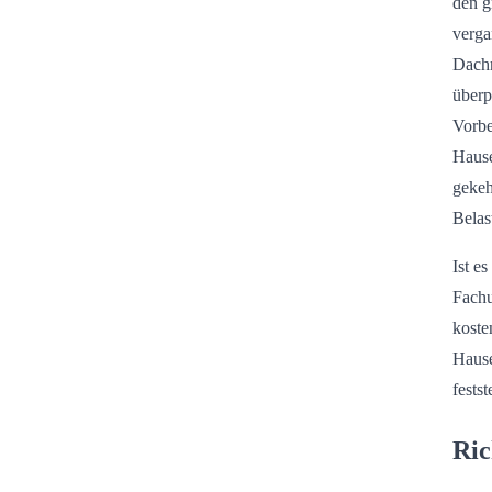
den g
verga
Dachr
überp
Vorbe
Hause
gekeh
Belas
Ist e
Fachu
koste
Hause
fests
Ric