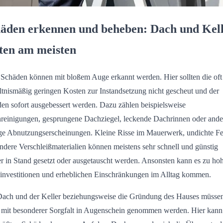
äden erkennen und beheben: Dach und Kel
sten am meisten
 Schäden können mit bloßem Auge erkannt werden. Hier sollten die oft
ltnismäßig geringen Kosten zur Instandsetzung nicht gescheut und der
en sofort ausgebessert werden. Dazu zählen beispielsweise
reinigungen, gesprungene Dachziegel, leckende Dachrinnen oder ande
ge Abnutzungserscheinungen. Kleine Risse im Mauerwerk, undichte Fe
ndere Verschleißmaterialien können meistens sehr schnell und günstig
r in Stand gesetzt oder ausgetauscht werden. Ansonsten kann es zu ho
investitionen und erheblichen Einschränkungen im Alltag kommen.
ach und der Keller beziehungsweise die Gründung des Hauses müsse
 mit besonderer Sorgfalt in Augenschein genommen werden. Hier kann