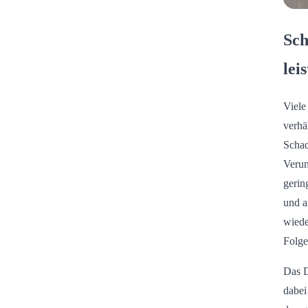
Sch
lei
Viele
verhä
Schad
Verun
gerin
und a
wiede
Folge
Das D
dabei