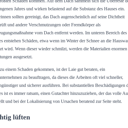
rößten Schäden kommen. Auf dem Dach sammeln sich die Überreste d
ngenen Jahres und wirken belastend auf die Substanz des Hauses ein.
innen sollten gereinigt, das Dach augenscheinlich auf seine Dichtheit
rüft und andere Verschmutzungen oder Fremdkörper als
ugungsmaßnahme vom Dach entfernt werden. Im unteren Bereich des
s entstehen Schäden, etwa wenn im Winter der Schnee an die Hausw
rt wird. Wenn dieser wieder schmilzt, werden die Materialien enormen
tungen ausgesetzt.
s zu einem Schaden gekommen, ist der Laie gut beraten, ein
nternehmen zu beauftragen, da dieses die Arbeiten oft viel schneller,
ngünstiger und sicherer ausführen. Bei substantiellen Beschädigungen 
s ist es immer ratsam, einen Gutachter hinzuzuziehen, der das volle 
tellt und bei der Lokalisierung von Ursachen beratend zur Seite steht.
htig lüften