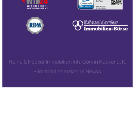
Heine & Hecker Immobilien Inh. Corvin Hecker e. K.
– Immobilienmakler in Neuss